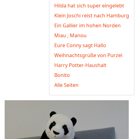
Hilda hat sich super eingelebt
Klein Joschi reist nach Hamburg
Ein Gallier im hohen Norden
Miau , Manou
Eure Conny sagt Hallo
Weihnachtsgrüße von Purzel
Harry Potter-Haushalt
Bonito
Alle Seiten