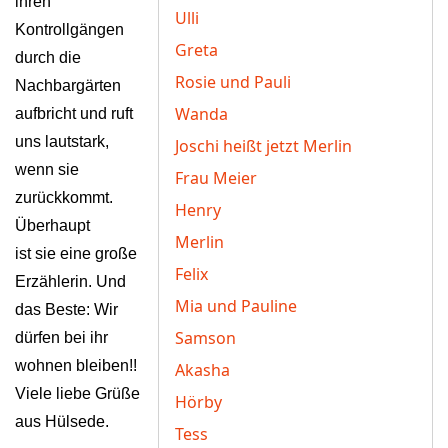
ihren
Ulli
Kontrollgängen
Greta
durch die
Rosie und Pauli
Nachbargärten
Wanda
aufbricht
und ruft
uns lautstark,
Joschi heißt jetzt Merlin
wenn sie
Frau Meier
zurückkommt.
Henry
Überhaupt
Merlin
ist sie eine große
Felix
Erzählerin. Und
Mia und Pauline
das Beste: Wir
Samson
dürfen
bei ihr
wohnen bleiben!!
Akasha
Viele liebe Grüße
Hörby
aus Hülsede.
Tess