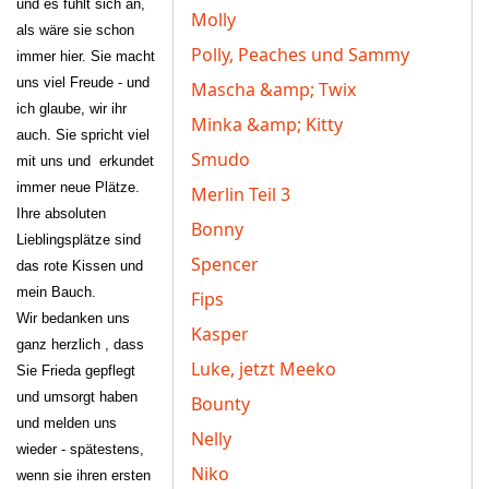
und es fühlt sich an,
Molly
als wäre sie schon
Polly, Peaches und Sammy
immer hier. Sie macht
uns viel Freude -
und
Mascha &amp; Twix
ich glaube, wir ihr
Minka &amp; Kitty
auch. Sie spricht viel
Smudo
mit uns und
erkundet
immer neue Plätze.
Merlin Teil 3
Ihre absoluten
Bonny
Lieblingsplätze sind
Spencer
das rote Kissen und
mein Bauch.
Fips
Wir bedanken uns
Kasper
ganz herzlich , dass
Luke, jetzt Meeko
Sie Frieda gepflegt
und umsorgt haben
Bounty
und melden uns
Nelly
wieder - spätestens,
Niko
wenn sie ihren ersten