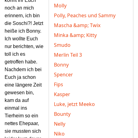
könnt Ihr Euch
Molly
noch an mich
Polly, Peaches und Sammy
erinnern, ich bin
die Soschi?! Jetzt
Mascha &amp; Twix
heiße ich Bonny.
Minka &amp; Kitty
Ich wollte Euch
Smudo
nur
berichten, wie
toll ich es
Merlin Teil 3
getroffen habe.
Bonny
Nachdem ich bei
Spencer
Euch ja schon
Fips
eine längere Zeit
gewesen bin,
Kasper
kam da auf
Luke, jetzt Meeko
einmal ins
Bounty
Tierheim so ein
Nelly
nettes Ehepaar,
sie mussten sich
Niko