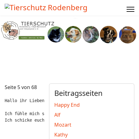
Seite 5 von 68
Beitragsseiten
Hallo ihr Lieben!

Happy End
Ich fühle mich sau wohl bei meiner neuen Familie.
Alf
Ich schicke euch ein paar Fotos von mir und von mit me
Mozart
Kathy