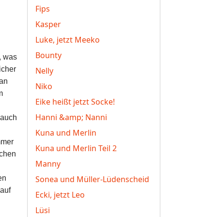
Fips
Kasper
Luke, jetzt Meeko
Bounty
, was
icher
Nelly
ran
Niko
m
Eike heißt jetzt Socke!
Hanni &amp; Nanni
 auch
Kuna und Merlin
mmer
Kuna und Merlin Teil 2
uchen
Manny
en
Sonea und Müller-Lüdenscheid
auf
Ecki, jetzt Leo
Lüsi