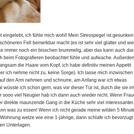
ut eingelebt, ich fühle mich wohl! Mein Stresspegel ist gesunken
 schöneren Fell bemerkbar macht (es ist sehr viel glatter und we
ke immer noch ein bisschen brummelig, aber das kann auch da
ich beim Fotografieren beobachtet fühle und aufwache. Außerde
angsam die Haare vom Kopf, ich habe definitiv meinen Appetit
r ich nehme nicht zu, keine Sorge). Ich lasse mich inzwischen
 auf den Arm nehmen und schnurre, am Anfang war ich etwas
 wüsste ich schon gern, was vor dieser Tür ist, durch die sie i
er sooo viel Neugier hab ich dann auch wieder nicht. Wenn Fra
er direkte maunzende Gang in die Küche sehr viel interessanter.
dann was zu essen! Wenn ich nicht gerade meine wilden 5 Minut
Wohnung wetze wie eine 1-jährige, dann schlafe ich bevorzugt 
en Unterlagen.