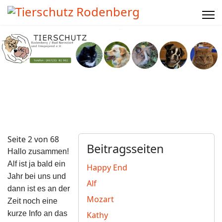
Seite 2 von 68
Beitragsseiten
Hallo zusammen!
Alf ist ja bald ein
Happy End
Jahr bei uns und
Alf
dann ist es an der
Mozart
Zeit noch eine
kurze Info an das
Kathy