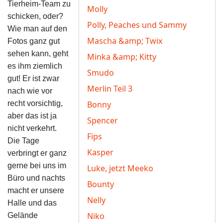
Tierheim-Team zu
Molly
schicken, oder?
Polly, Peaches und Sammy
Wie man auf den
Mascha &amp; Twix
Fotos ganz gut
sehen kann, geht
Minka &amp; Kitty
es ihm ziemlich
Smudo
gut! Er ist zwar
Merlin Teil 3
nach wie vor
recht vorsichtig,
Bonny
aber das ist ja
Spencer
nicht verkehrt.
Fips
Die Tage
Kasper
verbringt er ganz
gerne bei uns im
Luke, jetzt Meeko
Büro und nachts
Bounty
macht er unsere
Nelly
Halle und das
Niko
Gelände