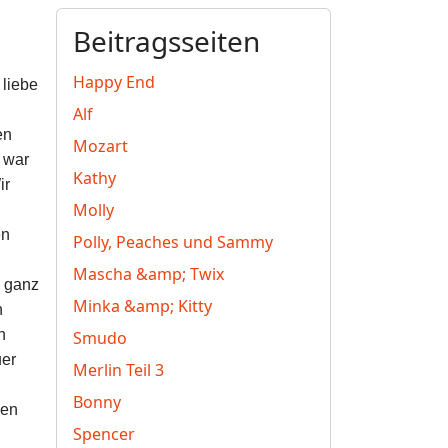
Beitragsseiten
Happy End
 liebe
Alf
en
Mozart
 war
Kathy
ir
Molly
en
Polly, Peaches und Sammy
Mascha &amp; Twix
s ganz
Minka &amp; Kitty
n
n
Smudo
uer
Merlin Teil 3
Bonny
ben
Spencer