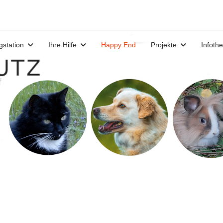
gstation
Ihre Hilfe
Happy End
Projekte
Infoth