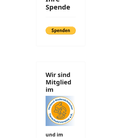
Spende
Wir sind
Mitglied
im
und im