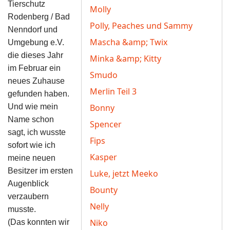
Tierschutz
Molly
Rodenberg / Bad
Polly, Peaches und Sammy
Nenndorf und
Mascha &amp; Twix
Umgebung e.V.
die dieses Jahr
Minka &amp; Kitty
im Februar ein
Smudo
neues Zuhause
Merlin Teil 3
gefunden haben.
Und wie mein
Bonny
Name schon
Spencer
sagt, ich wusste
Fips
sofort wie ich
Kasper
meine neuen
Besitzer im ersten
Luke, jetzt Meeko
Augenblick
Bounty
verzaubern
Nelly
musste.
Niko
(Das konnten wir