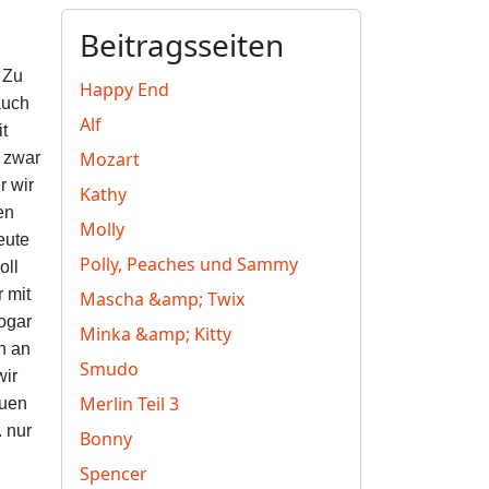
Beitragsseiten
 Zu
Happy End
auch
Alf
it
Mozart
 zwar
r wir
Kathy
en
Molly
eute
Polly, Peaches und Sammy
oll
 mit
Mascha &amp; Twix
ogar
Minka &amp; Kitty
n an
Smudo
wir
Merlin Teil 3
euen
 nur
Bonny
Spencer