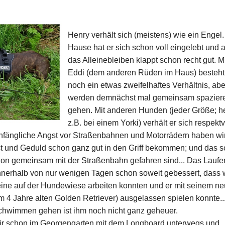
Henry verhält sich (meistens) wie ein Engel.
Hause hat er sich schon voll eingelebt und 
das Alleinebleiben klappt schon recht gut. M
Eddi (dem anderen Rüden im Haus) besteht
noch ein etwas zweifelhaftes Verhältnis, abe
werden demnächst mal gemeinsam spazier
gehen. Mit anderen Hunden (jeder Größe; h
z.B. bei einem Yorki) verhält er sich respektv
anfängliche Angst vor Straßenbahnen und Motorrädern haben wir
st und Geduld schon ganz gut in den Griff bekommen; und das s
chon gemeinsam mit der Straßenbahn gefahren sind... Das Laufe
innerhalb von nur wenigen Tagen schon soweit gebessert, dass 
eine auf der Hundewiese arbeiten konnten und er mit seinem n
 4 Jahre alten Golden Retriever) ausgelassen spielen konnte...
hwimmen gehen ist ihm noch nicht ganz geheuer.
r schon im Georgengarten mit dem Longboard unterwegs und