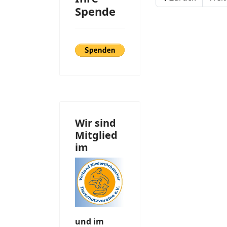
Spende
Wir sind
Mitglied
im
und im