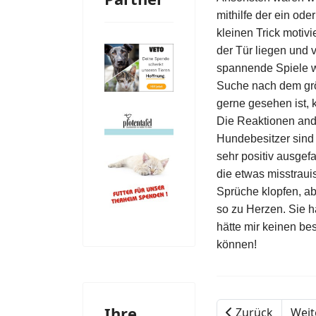
mithilfe der ein od
kleinen Trick motiv
der Tür liegen und
spannende Spiele w
Suche nach dem grö
gerne gesehen ist,
Die Reaktionen and
Hundebesitzer sind
sehr positiv ausgefa
die etwas misstrau
Sprüche klopfen, ab
so zu Herzen. Sie h
hätte mir keinen b
können!
Ihre
Zurück
Weit