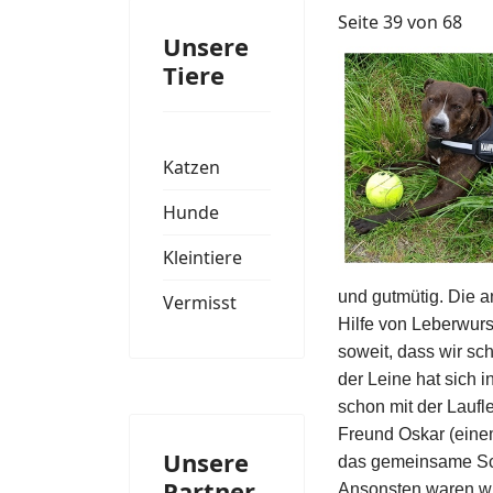
Seite 39 von 68
Unsere
Tiere
Katzen
Hunde
Kleintiere
und gutmütig. Die 
Vermisst
Hilfe von Leberwur
soweit, dass wir s
der Leine hat sich 
schon mit der Laufl
Freund Oskar (einem
Unsere
das gemeinsame Sc
Partner
Ansonsten waren wi