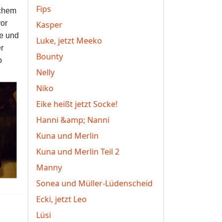
Fips
nchem
vor
Kasper
ge und
Luke, jetzt Meeko
r
Bounty
o
Nelly
Niko
Eike heißt jetzt Socke!
Hanni &amp; Nanni
Kuna und Merlin
Kuna und Merlin Teil 2
Manny
Sonea und Müller-Lüdenscheid
Ecki, jetzt Leo
Lüsi