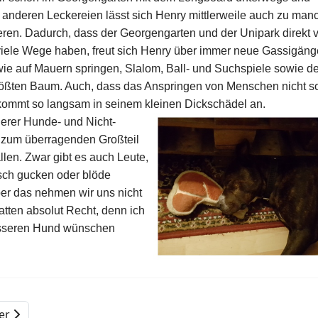
er anderen Leckereien lässt sich Henry mittlerweile auch zu ma
ieren. Dadurch, dass der Georgengarten und der Unipark direkt 
 viele Wege haben, freut sich Henry über immer neue Gassigän
ie auf Mauern springen, Slalom, Ball- und Suchspiele sowie de
ßten Baum. Auch, dass das Anspringen von Menschen nicht s
 kommt so langsam in seinem kleinen Dickschädel an.
erer Hunde- und Nicht-
 zum überragenden Großteil
llen. Zwar gibt es auch Leute,
isch gucken oder blöde
er das nehmen wir uns nicht
atten absolut Recht, denn ich
esseren Hund wünschen
er