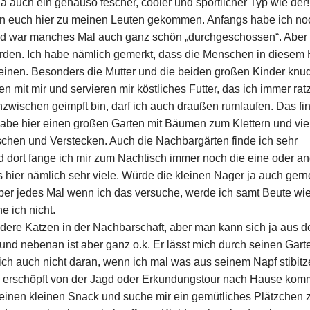
ja auch ein genauso fescher, cooler und sportlicher Typ wie der!
on euch hier zu meinen Leuten gekommen. Anfangs habe ich no
 und war manches Mal auch ganz schön „durchgeschossen“. Aber
orden. Ich habe nämlich gemerkt, dass die Menschen in diesem
meinen. Besonders die Mutter und die beiden großen Kinder knu
len mit mir und servieren mir köstliches Futter, das ich immer ratz
inzwischen geimpft bin, darf ich auch draußen rumlaufen. Das fi
 habe hier einen großen Garten mit Bäumen zum Klettern und vie
chen und Verstecken. Auch die Nachbargärten finde ich sehr
nd dort fange ich mir zum Nachtisch immer noch die eine oder a
 hier nämlich sehr viele. Würde die kleinen Nager ja auch gern
ber jedes Mal wenn ich das versuche, werde ich samt Beute wi
e ich nicht.
ndere Katzen in der Nachbarschaft, aber man kann sich ja aus 
nd nebenan ist aber ganz o.k. Er lässt mich durch seinen Gart
sich auch nicht daran, wenn ich mal was aus seinem Napf stibitz
l erschöpft von der Jagd oder Erkundungstour nach Hause kom
 einen kleinen Snack und suche mir ein gemütliches Plätzchen