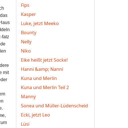
Fips
ch
Kasper
 das
 Haus
Luke, jetzt Meeko
ddeln
Bounty
-fatz
Nelly
nde
Niko
len
Eike heißt jetzt Socke!
ndere
Hanni &amp; Nanni
e mit
Kuna und Merlin
eder
Kuna und Merlin Teil 2
dem
Manny
en
Sonea und Müller-Lüdenscheid
e.
Ecki, jetzt Leo
me,
 zum
Lüsi