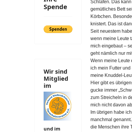
Schlafen. Das kann
Spende
gemütliches Bett se
Körbchen. Besonder
knistert. Das ist da
Seit neuestem habe 
wenn meine Leute ta
mich eingebaut – se
geht nämlich nur mi
Wenn meine Leute d
ich mein Futter und
Wir sind
meine Knuddel-Leut
Mitglied
Hier gibt es übrige
im
gucke immer „Schwei
zum Streicheln in d
mich nicht davon ab
Im übrigen habe ich
manchmal genannt.) 
die Menschen ihre 
und im