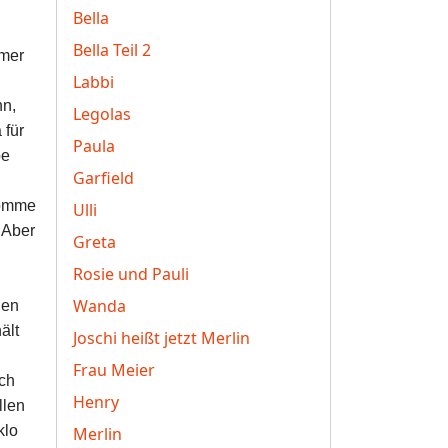
Bella
Bella Teil 2
mmer
Labbi
nn,
Legolas
 für
Paula
pe
Garfield
komme
Ulli
 Aber
Greta
Rosie und Pauli
;
Wanda
hen
ält
Joschi heißt jetzt Merlin
Frau Meier
uch
Henry
llen
klo
Merlin