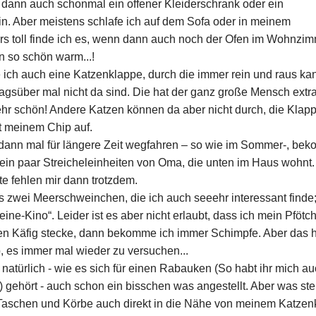
 dann auch schonmal ein offener Kleiderschrank oder ein
in. Aber meistens schlafe ich auf dem Sofa oder in meinem
s toll finde ich es, wenn dann auch noch der Ofen im Wohnzi
nn so schön warm...!
ich auch eine Katzenklappe, durch die immer rein und raus ka
gsüber mal nicht da sind. Die hat der ganz große Mensch extra
hr schön! Andere Katzen können da aber nicht durch, die Klap
t meinem Chip auf.
ann mal für längere Zeit wegfahren – so wie im Sommer-, be
 ein paar Streicheleinheiten von Oma, die unten im Haus wohnt.
e fehlen mir dann trotzdem.
ns zwei Meerschweinchen, die ich auch seeehr interessant finde
ne-Kino“. Leider ist es aber nicht erlaubt, dass ich mein Pfötc
en Käfig stecke, dann bekomme ich immer Schimpfe. Aber das h
, es immer mal wieder zu versuchen...
 natürlich - wie es sich für einen Rabauken (So habt ihr mich a
gehört - auch schon ein bisschen was angestellt. Aber was ste
Taschen und Körbe auch direkt in die Nähe von meinem Katzen