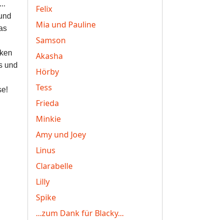
..
Felix
 und
Mia und Pauline
as
Samson
cken
Akasha
s und
Hörby
Tess
se!
Frieda
Minkie
Amy und Joey
Linus
Clarabelle
Lilly
Spike
...zum Dank für Blacky...