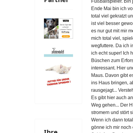
Fußballspieler. Bin 
Ende Mai bin ich v
total viel gekratzt
ist viel besser gew
es nur gut mit mir 
mich total viel, spie
wegfuttere. Da ich 
ich echt super! Ich
Büschen zum Erfors
interessant. Hier u
Maus. Davon gibt es
ins Haus bringen, a
rausgejagt... Versteh
Es gibt hier auch a
Weg gehen... Der Hu
stromern und stört 
Wenn ich dann tota
gönne ich mir noch
Ihre