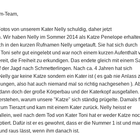
im-Team,
Fotos von unserem Kater Nelly schuldig, daher jetzt
. Wir haben Nelly im Sommer 2014 als Katze Penelope erhalte
ich in den kurzen Rufnamen Nelly umgetauft.
Sie hat sich durch
 Toni sehr gut eingelebt und war noch einem kurzen Aufenthalt 
it, die Freiheit
zu erkundigen. Das endete gleich mit einem Sa
f der Jagd nach Schmetterlingen.
Nach ca. 4 Jahren hat sich
Nelly gar keine Katze sondern ein Kater ist ( es gab nie Anlass 
hungen,
also hat auch niemand mal so richtig nachgesehen ). A
t dann doch der große Körperbau und der Katerkopf
ausgefallen
rstehen, warum unsere "Katze" sich ständig prügelte. Damals f
zum Tierazrt und kam mit einem Kater zurück. Nelly heisst er
t allein, weil nach dem Tod von Kater Toni hat er weder Katze no
iert. Dafür ist
er es gewohnt, dass er die Nummer 1 ist und ma
 und raus lässt, wenn ihm danach ist.