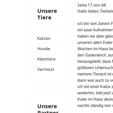
Seite 17 von 68
Unsere
Hallo liebes Tierhe
Tiere
ich bin seit Jahren 
ein paar Aufnahmen
haben sie aber gle
Katzen
unseren alten Kater
Hunde
Wochen im Haus bere
den Gartenteich, au
Kleintiere
herausgstellt, dass 
größeren Untersuc
Vermisst
meinem Tierarzt is
dann war auch zu ve
ich mit einer Katze 
weiterhin, lebt jetz
Kater im Haus akzept
Unsere
nachts ständig rein
Partner