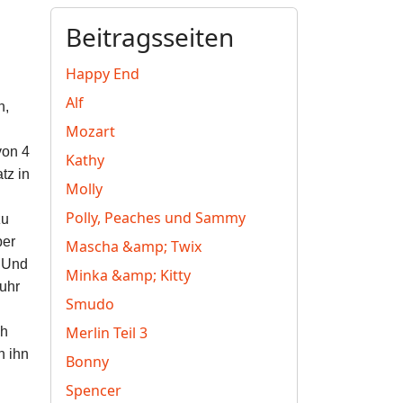
Beitragsseiten
Happy End
Alf
n,
Mozart
von 4
Kathy
tz in
Molly
Polly, Peaches und Sammy
zu
ber
Mascha &amp; Twix
. Und
Minka &amp; Kitty
uhr
Smudo
Merlin Teil 3
ch
n ihn
Bonny
Spencer