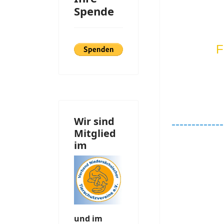
Spende
F
Wir sind
-------------
Mitglied
im
und im