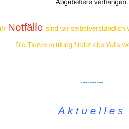
Abgabetiere verhängen.
Notfälle
ür
sind wir selbstverständlich 
Die Tiervermittlung findet ebenfalls we
--------------------------------------------------------
----------
A k t u e l l e s