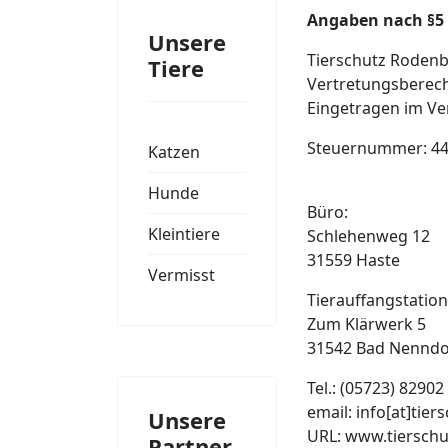
Angaben nach §5 
Unsere
Tierschutz Roden
Tiere
Vertretungsberecht
Eingetragen im Ve
Steuernummer: 44
Katzen
Hunde
Büro:
Kleintiere
Schlehenweg 12
31559 Haste
Vermisst
Tierauffangstation
Zum Klärwerk 5
31542 Bad Nenndo
Tel.: (05723) 82902
email: info[at]tie
Unsere
URL: www.tiersch
Partner