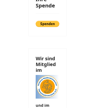
Spende
Wir sind
Mitglied
im
und im