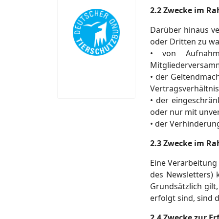
2.2 Zwecke im Rah
Darüber hinaus ve
oder Dritten zu w
• von Aufnahme
Mitgliederversam
• der Geltendmach
Vertragsverhältni
• der eingeschrä
oder nur mit unve
• der Verhinderung
2.3 Zwecke im Rah
Eine Verarbeitung
des Newsletters) 
Grundsätzlich gilt
erfolgt sind, sind
2.4 Zwecke zur Erf