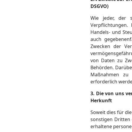
DSGVO)
Wie jeder, der s
Verpflichtungen. 
Handels- und Steu
auch gegebenenfa
Zwecken der Vera
vermögensgefährde
von Daten zu Zwe
Behörden. Darübe
Maßnahmen zu Zw
erforderlich werd
3. Die von uns v
Herkunft
Soweit dies für di
sonstigen Dritten
erhaltene person