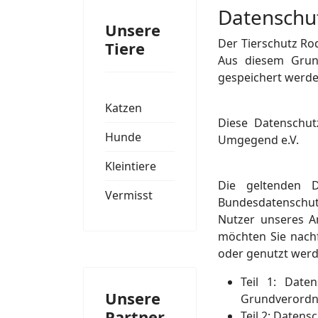
Datenschu
Unsere
Der Tierschutz R
Tiere
Aus diesem Grun
gespeichert werde
Katzen
Diese Datenschut
Hunde
Umgegend e.V.
Kleintiere
Die geltenden D
Vermisst
Bundesdatenschu
Nutzer unseres A
möchten Sie nachf
oder genutzt werd
Teil
1: Daten
Unsere
Grundverord
Partner
Teil 2: Daten