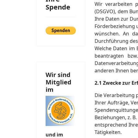
Wir verarbeiten
Spende
(DSGVO), dem Bun
Ihre Daten zur Du
Förderbeziehung u
wünschen. An das
Durchführung des 
Welche Daten im E
beantragten bzw
Datenverarbeitung
anderen Ihnen ber
Wir sind
Mitglied
2.1 Zwecke zur Er
im
Die Verarbeitung 
Ihrer Aufträge, V
Spendenquittunge
Beziehungen, z. B.
entsprechend Ihr
Tätigkeiten.
und im