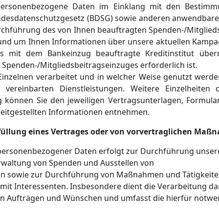
 personenbezogene Daten im Einklang mit den Bestim
desdatenschutzgesetz (BDSG) sowie anderen anwendbaren 
rchführung des von Ihnen beauftragten Spenden-/Mitglieds
nd um Ihnen Informationen über unsere aktuellen Kampagn
 mit dem Bankeinzug beauftragte Kreditinstitut überm
Spenden-/Mitgliedsbeitragseinzuges erforderlich ist.
inzelnen verarbeitet und in welcher Weise genutzt werden
. vereinbarten Dienstleistungen. Weitere Einzelheit
 können Sie den jeweiligen Vertragsunterlagen, Formular
eitgestellten Informationen entnehmen.
füllung eines Vertrages oder von vorvertraglichen Maßn
personenbezogener Daten erfolgt zur Durchführung unser
erwaltung von Spenden und Ausstellen von
n sowie zur Durchführung von Maßnahmen und Tätigkeiten
 mit Interessenten. Insbesondere dient die Verarbeitung d
en Aufträgen und Wünschen und umfasst die hierfür notw