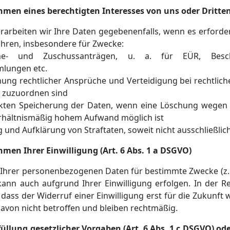
men eines berechtigten Interesses von uns oder Dritten 
rarbeiten wir Ihre Daten gegebenenfalls, wenn es erforder
ahren, insbesondere für Zwecke:
- und Zuschussanträgen, u. a. für EÜR, Besch
mlungen etc.
ung rechtlicher Ansprüche und Verteidigung bei rechtliche
s zuzuordnen sind
nkten Speicherung der Daten, wenn eine Löschung wegen 
rhältnismäßig hohem Aufwand möglich ist
 und Aufklärung von Straftaten, soweit nicht ausschließlic
men Ihrer Einwilligung (Art. 6 Abs. 1 a DSGVO)
 Ihrer personenbezogenen Daten für bestimmte Zwecke (z. 
kann auch aufgrund Ihrer Einwilligung erfolgen. In der Re
, dass der Widerruf einer Einwilligung erst für die Zukunft
 davon nicht betroffen und bleiben rechtmäßig.
üllung gesetzlicher Vorgaben (Art. 6 Abs. 1 c DSGVO) oder