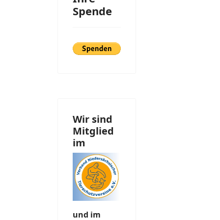
Spende
Wir sind
Mitglied
im
und im