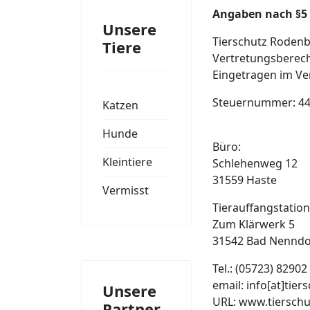
Angaben nach §5 
Unsere
Tierschutz Roden
Tiere
Vertretungsberecht
Eingetragen im Ve
Steuernummer: 44
Katzen
Hunde
Büro:
Kleintiere
Schlehenweg 12
31559 Haste
Vermisst
Tierauffangstation
Zum Klärwerk 5
31542 Bad Nenndo
Tel.: (05723) 82902
email: info[at]tie
Unsere
URL: www.tiersch
Partner