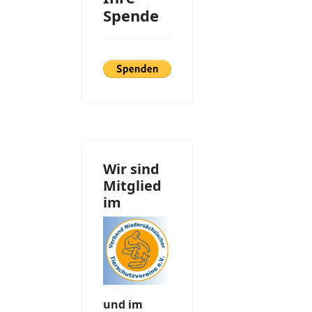
Spende
Wir sind
Mitglied
im
und im