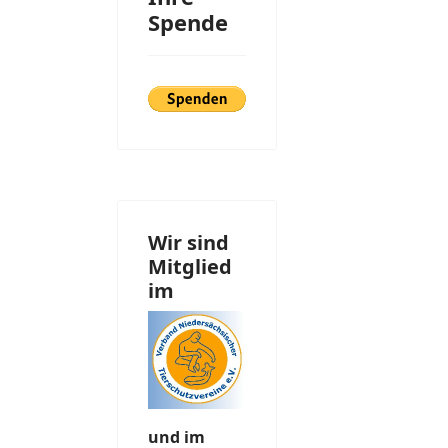
Spende
Wir sind
Mitglied
im
und im