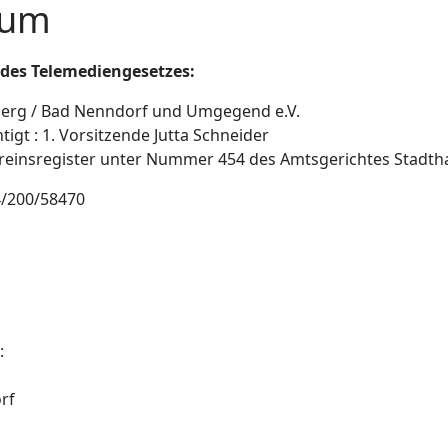
sum
des Telemediengesetzes:
berg / Bad Nenndorf und Umgegend e.V.
igt : 1. Vorsitzende Jutta Schneider
reinsregister unter Nummer 454 des Amtsgerichtes Stadt
/200/58470
:
rf