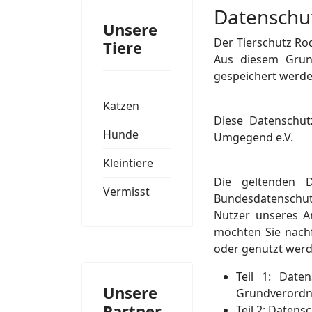
Datenschu
Unsere
Der Tierschutz R
Tiere
Aus diesem Grun
gespeichert werde
Katzen
Diese Datenschut
Hunde
Umgegend e.V.
Kleintiere
Die geltenden D
Vermisst
Bundesdatenschu
Nutzer unseres A
möchten Sie nachf
oder genutzt werd
Teil
1: Daten
Unsere
Grundverord
Partner
Teil 2: Daten