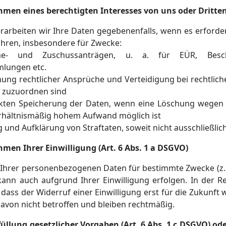
men eines berechtigten Interesses von uns oder Dritten 
rarbeiten wir Ihre Daten gegebenenfalls, wenn es erforder
ahren, insbesondere für Zwecke:
- und Zuschussanträgen, u. a. für EÜR, Besch
mlungen etc.
ung rechtlicher Ansprüche und Verteidigung bei rechtliche
s zuzuordnen sind
nkten Speicherung der Daten, wenn eine Löschung wegen 
rhältnismäßig hohem Aufwand möglich ist
 und Aufklärung von Straftaten, soweit nicht ausschließlic
men Ihrer Einwilligung (Art. 6 Abs. 1 a DSGVO)
 Ihrer personenbezogenen Daten für bestimmte Zwecke (z. 
kann auch aufgrund Ihrer Einwilligung erfolgen. In der Re
, dass der Widerruf einer Einwilligung erst für die Zukunft
 davon nicht betroffen und bleiben rechtmäßig.
üllung gesetzlicher Vorgaben (Art. 6 Abs. 1 c DSGVO) oder