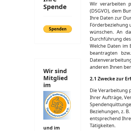
Wir verarbeiten
Spende
(DSGVO), dem Bun
Ihre Daten zur Du
Förderbeziehung u
wünschen. An das
Durchführung des 
Welche Daten im E
beantragten bzw
Datenverarbeitung
anderen Ihnen ber
Wir sind
Mitglied
2.1 Zwecke zur Er
im
Die Verarbeitung 
Ihrer Aufträge, V
Spendenquittunge
Beziehungen, z. B.
entsprechend Ihr
Tätigkeiten.
und im