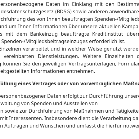
 personenbezogene Daten im Einklang mit den Bestim
desdatenschutzgesetz (BDSG) sowie anderen anwendbaren 
rchführung des von Ihnen beauftragten Spenden-/Mitglieds
nd um Ihnen Informationen über unsere aktuellen Kampagn
 mit dem Bankeinzug beauftragte Kreditinstitut überm
Spenden-/Mitgliedsbeitragseinzuges erforderlich ist.
inzelnen verarbeitet und in welcher Weise genutzt werden
. vereinbarten Dienstleistungen. Weitere Einzelheit
 können Sie den jeweiligen Vertragsunterlagen, Formular
eitgestellten Informationen entnehmen.
füllung eines Vertrages oder von vorvertraglichen Maßn
personenbezogener Daten erfolgt zur Durchführung unser
erwaltung von Spenden und Ausstellen von
n sowie zur Durchführung von Maßnahmen und Tätigkeiten
 mit Interessenten. Insbesondere dient die Verarbeitung d
en Aufträgen und Wünschen und umfasst die hierfür notw