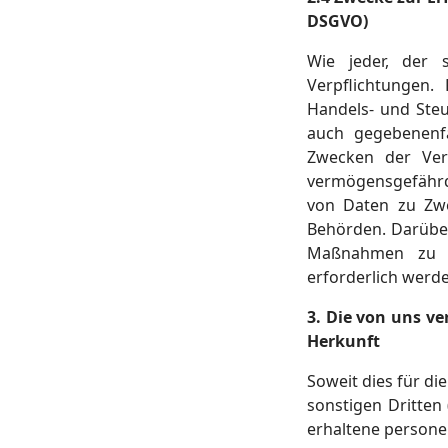
DSGVO)
Wie jeder, der s
Verpflichtungen. 
Handels- und Steu
auch gegebenenfa
Zwecken der Vera
vermögensgefährde
von Daten zu Zwe
Behörden. Darübe
Maßnahmen zu Zw
erforderlich werd
3. Die von uns v
Herkunft
Soweit dies für di
sonstigen Dritten
erhaltene person