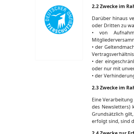
2.2 Zwecke im Rah
Darüber hinaus ve
oder Dritten zu w
• von Aufnahme
Mitgliederversam
• der Geltendmach
Vertragsverhältni
• der eingeschrä
oder nur mit unve
• der Verhinderung
2.3 Zwecke im Rah
Eine Verarbeitung
des Newsletters) 
Grundsätzlich gilt
erfolgt sind, sind
2.4 Zwecke zur Erf