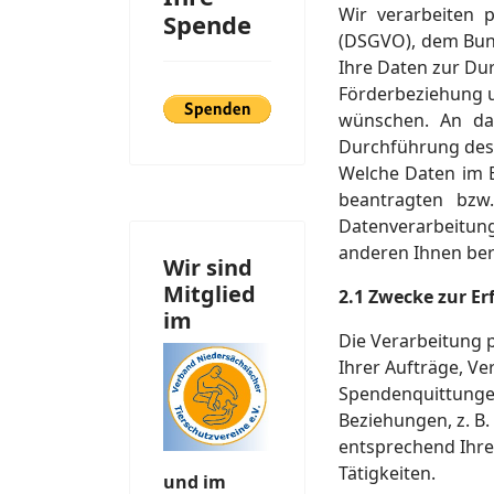
Wir verarbeiten
Spende
(DSGVO), dem Bun
Ihre Daten zur Du
Förderbeziehung u
wünschen. An das
Durchführung des 
Welche Daten im E
beantragten bzw
Datenverarbeitung
anderen Ihnen ber
Wir sind
Mitglied
2.1 Zwecke zur Er
im
Die Verarbeitung 
Ihrer Aufträge, V
Spendenquittunge
Beziehungen, z. B.
entsprechend Ihr
Tätigkeiten.
und im