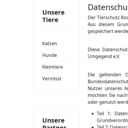
Datenschu
Unsere
Der Tierschutz R
Tiere
Aus diesem Grun
gespeichert werde
Katzen
Diese Datenschut
Hunde
Umgegend e.V.
Kleintiere
Die geltenden D
Vermisst
Bundesdatenschu
Nutzer unseres A
möchten Sie nachf
oder genutzt werd
Teil
1: Daten
Unsere
Grundverord
Partner
Teil 2: Daten