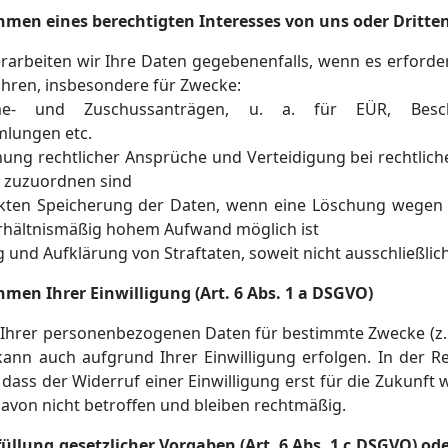
men eines berechtigten Interesses von uns oder Dritten 
rarbeiten wir Ihre Daten gegebenenfalls, wenn es erforder
ahren, insbesondere für Zwecke:
- und Zuschussanträgen, u. a. für EÜR, Besch
mlungen etc.
ung rechtlicher Ansprüche und Verteidigung bei rechtliche
s zuzuordnen sind
nkten Speicherung der Daten, wenn eine Löschung wegen 
rhältnismäßig hohem Aufwand möglich ist
 und Aufklärung von Straftaten, soweit nicht ausschließlic
men Ihrer Einwilligung (Art. 6 Abs. 1 a DSGVO)
 Ihrer personenbezogenen Daten für bestimmte Zwecke (z. 
kann auch aufgrund Ihrer Einwilligung erfolgen. In der Re
, dass der Widerruf einer Einwilligung erst für die Zukunft
 davon nicht betroffen und bleiben rechtmäßig.
üllung gesetzlicher Vorgaben (Art. 6 Abs. 1 c DSGVO) oder