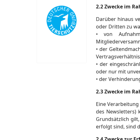
2.2 Zwecke im Rah
Darüber hinaus ve
oder Dritten zu w
• von Aufnahme
Mitgliederversam
• der Geltendmach
Vertragsverhältni
• der eingeschrä
oder nur mit unve
• der Verhinderung
2.3 Zwecke im Rah
Eine Verarbeitung
des Newsletters) 
Grundsätzlich gilt
erfolgt sind, sind
2.4 Zwecke zur Erf