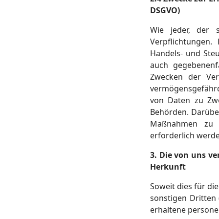
DSGVO)
Wie jeder, der s
Verpflichtungen. 
Handels- und Steu
auch gegebenenfa
Zwecken der Vera
vermögensgefährde
von Daten zu Zwe
Behörden. Darübe
Maßnahmen zu Zw
erforderlich werd
3. Die von uns v
Herkunft
Soweit dies für di
sonstigen Dritten
erhaltene person