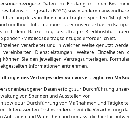
 personenbezogene Daten im Einklang mit den Bestim
desdatenschutzgesetz (BDSG) sowie anderen anwendbaren 
rchführung des von Ihnen beauftragten Spenden-/Mitglieds
nd um Ihnen Informationen über unsere aktuellen Kampagn
 mit dem Bankeinzug beauftragte Kreditinstitut überm
Spenden-/Mitgliedsbeitragseinzuges erforderlich ist.
inzelnen verarbeitet und in welcher Weise genutzt werden
. vereinbarten Dienstleistungen. Weitere Einzelheit
 können Sie den jeweiligen Vertragsunterlagen, Formular
eitgestellten Informationen entnehmen.
füllung eines Vertrages oder von vorvertraglichen Maßn
personenbezogener Daten erfolgt zur Durchführung unser
erwaltung von Spenden und Ausstellen von
n sowie zur Durchführung von Maßnahmen und Tätigkeiten
 mit Interessenten. Insbesondere dient die Verarbeitung d
en Aufträgen und Wünschen und umfasst die hierfür notw