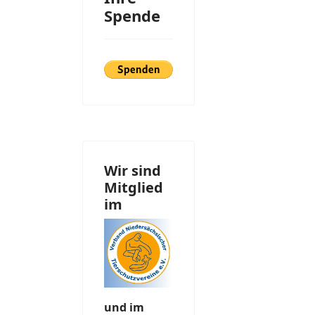
Spende
Wir sind
Mitglied
im
und im