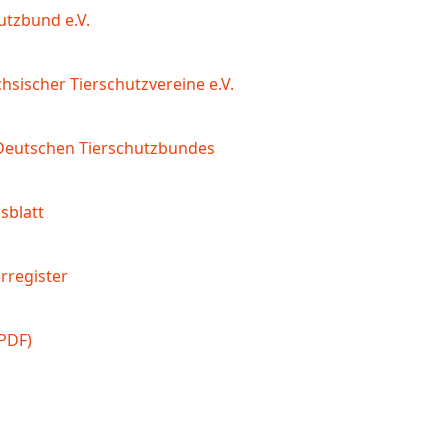
utzbund e.V.
sischer Tierschutzvereine e.V.
Deutschen Tierschutzbundes
sblatt
rregister
(PDF)